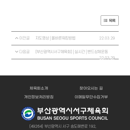
목록
이전글
22.03.29
지도영상│올바른워킹방법
다음글
[부산광역시서구체육회]│실시간│밴드상체운동
22.03.29
체육회소개
찾아오시는 길
개인정보처리방침
이메일무단수집거부
(49264) 부산광역시 서구 송도해변로 192,