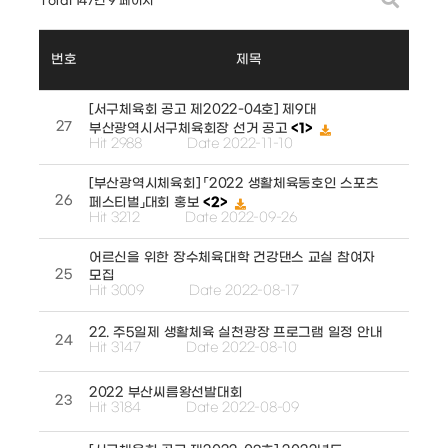
Total 147건
9 페이지
번호
제목
[서구체육회 공고 제2022-04호] 제9대
27
부산광역시서구체육회장 선거 공고
<1>
Hit 2988
Date 2022-11-10
[부산광역시체육회] 「2022 생활체육동호인 스포츠
26
페스티벌」대회 홍보
<2>
Hit 3212
Date 2022-09-26
어르신을 위한 장수체육대학 건강댄스 교실 참여자
25
모집
Hit 3009
Date 2022-08-17
22. 주5일제 생활체육 실천광장 프로그램 일정 안내
24
Hit 3147
Date 2022-08-10
2022 부산씨름왕선발대회
23
Hit 3184
Date 2022-08-09