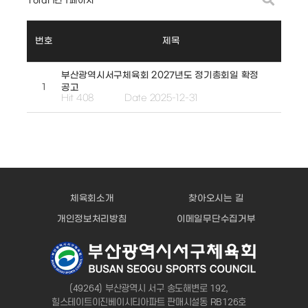
Total 1건
1 페이지
번호
제목
부산광역시서구체육회 2027년도 정기총회일 확정
1
공고
Hit 408
Date 2025-12-31
체육회소개
찾아오시는 길
개인정보처리방침
이메일무단수집거부
(49264) 부산광역시 서구 송도해변로 192,
힐스테이트이진베이시티아파트 판매시설동 RB126호