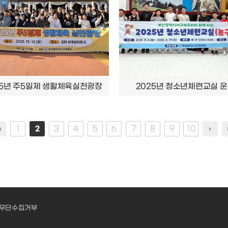
25년 주5일제 생활체육실천광장
2025년 청소년체련교실 
1
3
4
5
6
7
8
9
10
2
무단수집거부