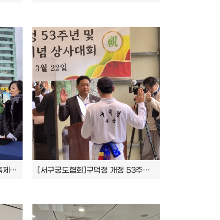
[회장님 행보] 2026 송도달집축제 참석
[서구궁도협회]구덕정 개정 53주년 및 리모델링 기념 상사대회 개최