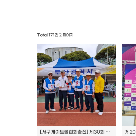
Total 171건
2 페이지
[서구게이트볼협회출전] 제30회 대한게이트볼협회장기 생활체육 전국게이트볼대회