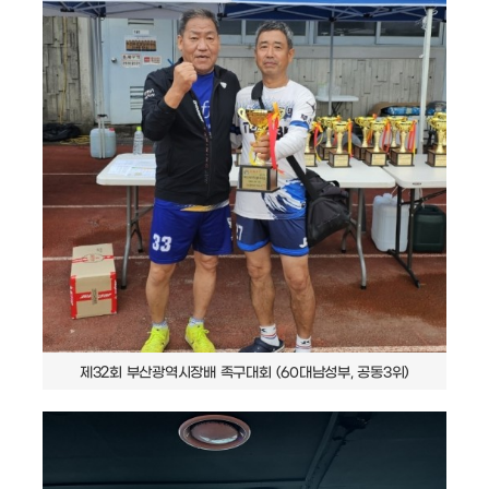
제32회 부산광역시장배 족구대회 (60대남성부, 공동3위)