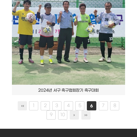
2024년 서구 축구협회장기 축구대회
1
2
3
4
5
7
8
6
9
10