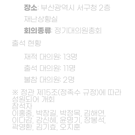
장소
: 부산광역시 서구청 2층
재난상황실
회의종류
: 정기대의원총회
출석 현황
재적 대의원: 13명
출석 대의원: 11명
불참 대의원: 2명
※ 정관 제15조(정족수 규정)에 따라
성원되어 개회
참석자
이홍중, 박창길, 박정목, 김해연,
이다감, 강신혜, 윤명기, 장봉석,
곽영환, 김기효, 오지훈