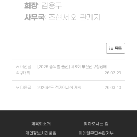
회장
: 김용구
사무국
: 조현서 외 관계자
목록
이전글
[2026 종목별 출전] 제8회 부산진구청장배
26.03.23
족구대회
다음글
26.03.10
2026년도 정기이사회 개최
체육회소개
찾아오시는 길
개인정보처리방침
이메일무단수집거부