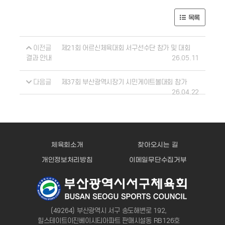
목록
이전글
제21회 어르신체육대회 서구선수단 참가 및 대회
26.05.11
결과 안내
다음글
제37회 부산광역시장기 시민게이트볼대회 참가
26.04.22
체육회소개
찾아오시는 길
개인정보처리방침
이메일무단수집거부
(49264) 부산광역시 서구 송도해변로 192,
힐스테이트이진베이시티아파트 판매시설동 RB126호