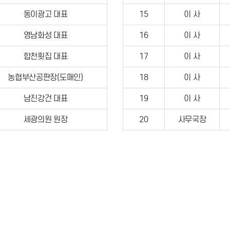
동이광고 대표
15
이 사
영남화성 대표
16
이 사
합천횟집 대표
17
이 사
농협부산공판장(도매인)
18
이 사
남진강건 대표
19
이 사
세광의원 원장
20
사무국장