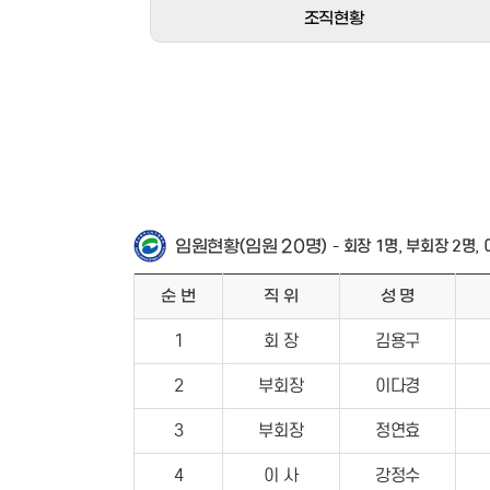
조직현황
임원현황(임원 20명)
- 회장 1명, 부회장 2명,
순 번
직 위
성 명
1
회 장
김용구
2
부회장
이다경
3
부회장
정연효
4
이 사
강정수