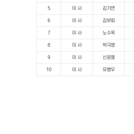
5
이 사
김기연
6
이 사
김부회
7
이 사
노수옥
8
이 사
박극영
9
이 사
신윤열
10
이 사
유병우