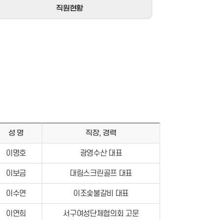
직원현황
성 명
직장, 경력
이명호
광영수산 대표
이보금
대림스크린골프 대표
이수연
이조숯불갈비 대표
이연희
서구여성단체협의회 고문