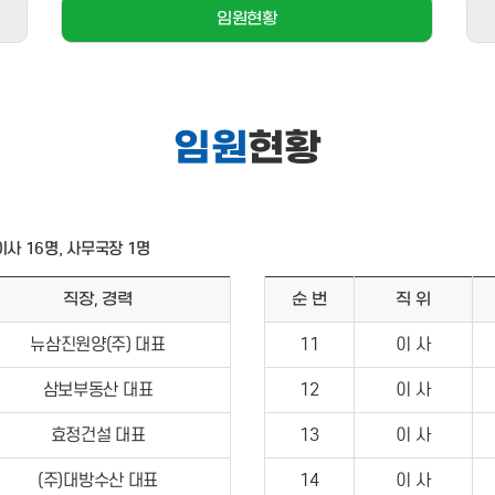
임원현황
임원
현황
 이사 16명, 사무국장 1명
직장, 경력
순 번
직 위
뉴삼진원양(주) 대표
11
이 사
삼보부동산 대표
12
이 사
효정건설 대표
13
이 사
(주)대방수산 대표
14
이 사