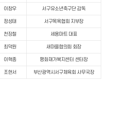
이창우
서구유소년축구단 감독
정성태
서구목욕협회 지부장
천장철
세용마트 대표
최덕원
새마을협의회 회장
이혁종
평화재가복지센터 센터장
조현서
부산광역시서구체육회 사무국장